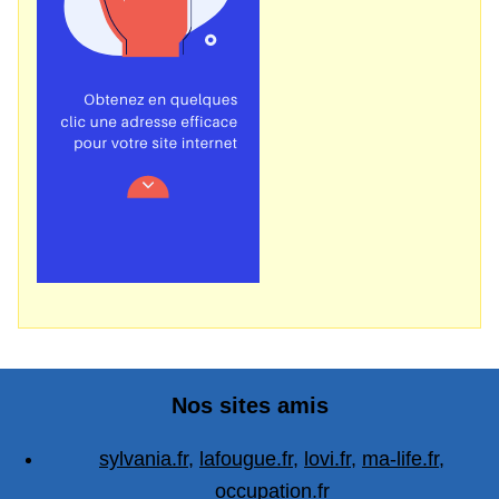
Nos sites amis
sylvania.fr
,
lafougue.fr
,
lovi.fr
,
ma-life.fr
,
occupation.fr